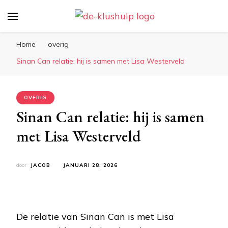
De-klushulp.nl | Dé online
Profiteer van handige klustips en handige
kluswijzer voor DIY’ers
informatie over klussen
Home
overig
Sinan Can relatie: hij is samen met Lisa Westerveld
OVERIG
Sinan Can relatie: hij is samen
met Lisa Westerveld
door
JACOB
JANUARI 28, 2026
De relatie van Sinan Can is met Lisa