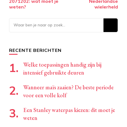
2071202: wat moet je
Nederlandse
weten?
wielerheld
Op
zoek
naar
iets?
RECENTE BERICHTEN
Welke toepassingen handig zijn bij
intensief gebruikte deuren
Wanneer maïs zaaien? De beste periode
voor een volle kolf
Een Stanley waterpas kiezen: dit moet je
weten