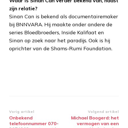
Waar is Sinan Can verder bekend van, naast
zijn relatie?
Sinan Can is bekend als documentairemaker
bij BNNVARA. Hij maakte onder andere de
series Bloedbroeders, Inside Kalifaat en
Sinan op zoek naar het paradijs. Ook is hij
oprichter van de Shams-Rumi Foundation.
Bericht
Vorig artikel
Volgend artikel
Onbekend
Michael Boogerd: het
navigatie
telefoonnummer 070-
vermogen van een