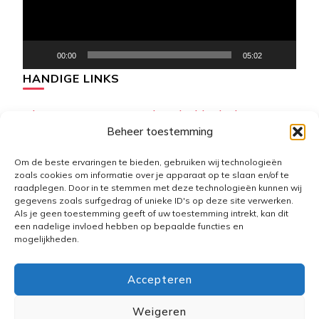
00:00
05:02
HANDIGE LINKS
Algemene Voorwaarden de-klushulp
Beheer toestemming
Disclaimer
Om de beste ervaringen te bieden, gebruiken wij technologieën
zoals cookies om informatie over je apparaat op te slaan en/of te
Cookiebeleid (EU)
raadplegen. Door in te stemmen met deze technologieën kunnen wij
gegevens zoals surfgedrag of unieke ID's op deze site verwerken.
Als je geen toestemming geeft of uw toestemming intrekt, kan dit
een nadelige invloed hebben op bepaalde functies en
mogelijkheden.
Accepteren
ALGEMENE VOORWAARDEN DE-KLUSHULP
DISCLAIMER
COOKIEBELEID (EU)
Weigeren