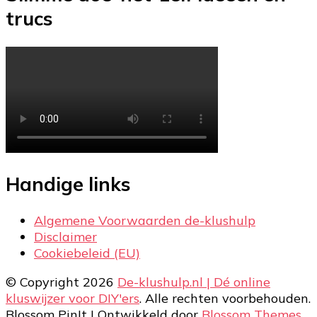
trucs
Handige links
Algemene Voorwaarden de-klushulp
Disclaimer
Cookiebeleid (EU)
© Copyright 2026
De-klushulp.nl | Dé online
kluswijzer voor DIY'ers
. Alle rechten voorbehouden.
Blossom PinIt | Ontwikkeld door
Blossom Themes
.