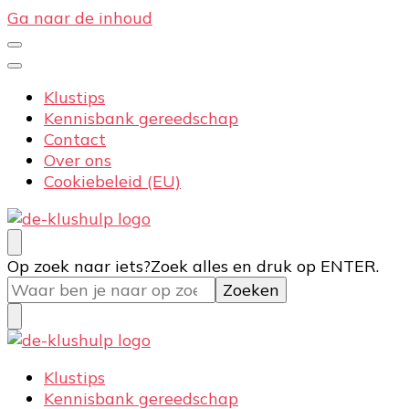
Ga naar de inhoud
Klustips
Kennisbank gereedschap
Contact
Over ons
Cookiebeleid (EU)
De-klushulp.nl | Dé online kluswijzer voor DIY’ers
Profiteer van handige klustips en handige
Op zoek naar iets?
Zoek alles en druk op ENTER.
informatie over klussen
De-klushulp.nl | Dé online kluswijzer voor DIY’ers
Profiteer van handige klustips en handige
Klustips
informatie over klussen
Kennisbank gereedschap