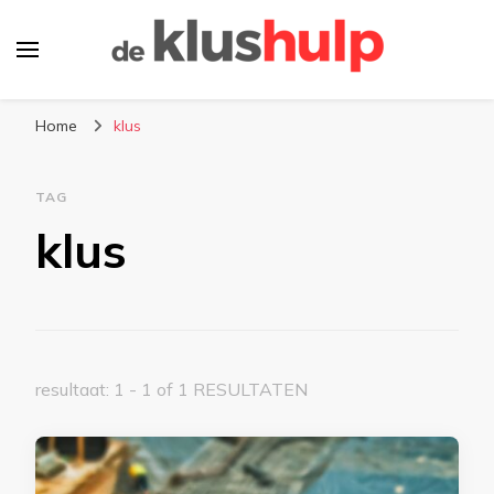
De-klushulp.nl | Dé online
Profiteer van handige klustips en handige
kluswijzer voor DIY’ers
Home
klus
informatie over klussen
TAG
klus
resultaat: 1 - 1 of 1 RESULTATEN