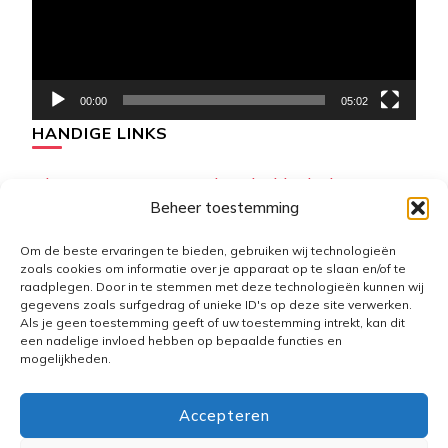
00:00
05:02
HANDIGE LINKS
Algemene Voorwaarden de-klushulp
Beheer toestemming
Disclaimer
Om de beste ervaringen te bieden, gebruiken wij technologieën
zoals cookies om informatie over je apparaat op te slaan en/of te
Cookiebeleid (EU)
raadplegen. Door in te stemmen met deze technologieën kunnen wij
gegevens zoals surfgedrag of unieke ID's op deze site verwerken.
Als je geen toestemming geeft of uw toestemming intrekt, kan dit
een nadelige invloed hebben op bepaalde functies en
mogelijkheden.
Accepteren
ALGEMENE VOORWAARDEN DE-KLUSHULP