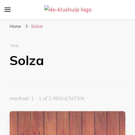
De-klushulp.nl | Dé online
Profiteer van handige klustips en handige
kluswijzer voor DIY’ers
informatie over klussen
Home
Solza
TAG
Solza
resultaat: 1 - 1 of 1 RESULTATEN