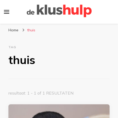
De-klushulp.nl | Dé online
Profiteer van handige klustips en handige
kluswijzer voor DIY’ers
Home
thuis
informatie over klussen
TAG
thuis
resultaat: 1 - 1 of 1 RESULTATEN