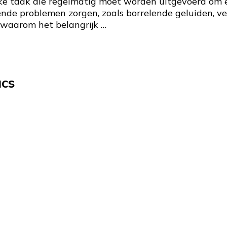
jke taak die regelmatig moet worden uitgevoerd om er
ende problemen zorgen, zoals borrelende geluiden, v
t waarom het belangrijk …
ucs