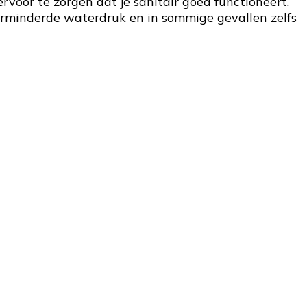
voor te zorgen dat je sanitair goed functioneert.
erminderde waterdruk en in sommige gevallen zelfs