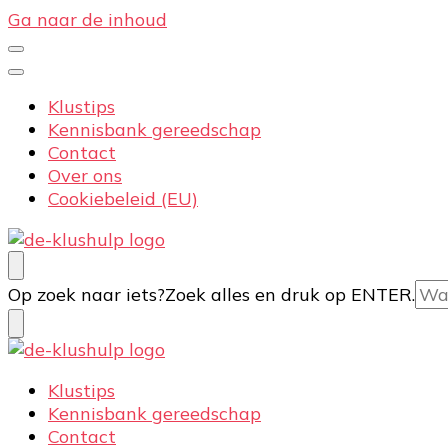
Ga naar de inhoud
Klustips
Kennisbank gereedschap
Contact
Over ons
Cookiebeleid (EU)
De-klushulp.nl | Dé online kluswijzer voor DIY’ers
Profiteer van handige klustips en handige informat
Op zoek naar iets?
Zoek alles en druk op ENTER.
De-klushulp.nl | Dé online kluswijzer voor DIY’ers
Profiteer van handige klustips en handige informat
Klustips
Kennisbank gereedschap
Contact