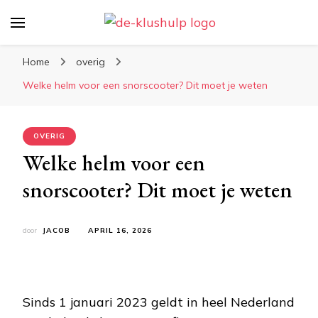
De-klushulp.nl | Dé online
Profiteer van handige klustips en handige
kluswijzer voor DIY’ers
informatie over klussen
Home
overig
Welke helm voor een snorscooter? Dit moet je weten
OVERIG
Welke helm voor een
snorscooter? Dit moet je weten
door
JACOB
APRIL 16, 2026
Sinds 1 januari 2023 geldt in heel Nederland