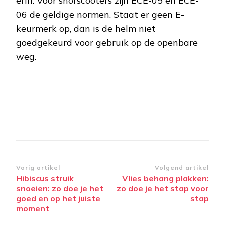
erin. Voor snorscooters zijn ECE-05 en ECE-
06 de geldige normen. Staat er geen E-
keurmerk op, dan is de helm niet
goedgekeurd voor gebruik op de openbare
weg.
Bericht
Vorig artikel
Volgend artikel
Hibiscus struik
Vlies behang plakken:
navigatie
snoeien: zo doe je het
zo doe je het stap voor
goed en op het juiste
stap
moment