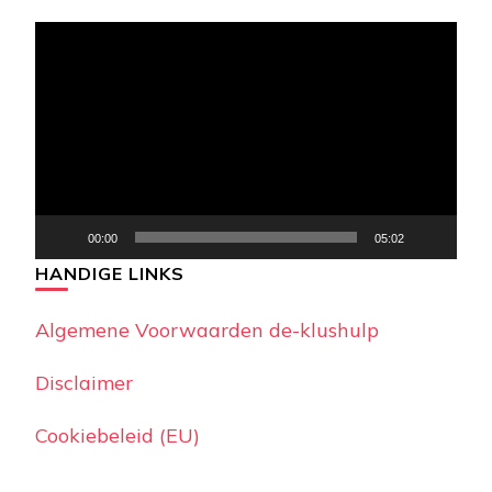
Videospeler
00:00
05:02
HANDIGE LINKS
Algemene Voorwaarden de-klushulp
Disclaimer
Cookiebeleid (EU)