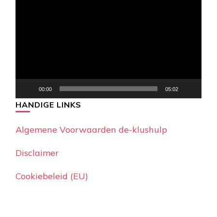
00:00
05:02
HANDIGE LINKS
Algemene Voorwaarden de-klushulp
Disclaimer
Cookiebeleid (EU)