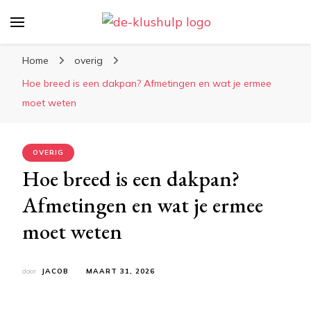
De-klushulp.nl | Dé online
Profiteer van handige klustips en handige
kluswijzer voor DIY’ers
informatie over klussen
Home
overig
Hoe breed is een dakpan? Afmetingen en wat je ermee
moet weten
OVERIG
Hoe breed is een dakpan?
Afmetingen en wat je ermee
moet weten
door
JACOB
MAART 31, 2026