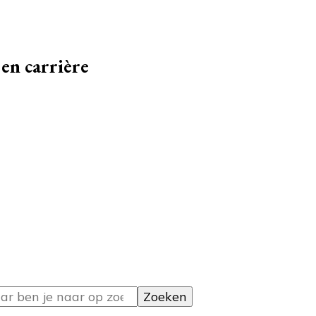
ie over klussen
en carrière
ie over klussen