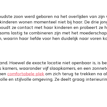
r oudste zoon werd geboren na het overlijden van zij
kinderen wonen momenteel niet bij haar. De drie jon
derhoudt ze contact met haar kinderen en probeert ze 
s lastig te combineren zijn met het moederschap, m
n, waarin haar liefde voor hen duidelijk naar voren k
and. Hoewel de exacte locatie niet openbaar is, is 
es kamers, waaronder vijf slaapkamers, en een zonnet
 een
comfortabele plek
om zich terug te trekken na a
lle en stijlvolle omgeving. Ze deelt graag interieuri