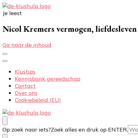
Je leest
De-klushulp.nl | Dé online kluswijzer voor DIY’ers
Profiteer van handige klustips en handige informat
Nicol Kremers vermogen, liefdesleven 
Ga naar de inhoud
Klustips
Kennisbank gereedschap
Contact
Over ons
Cookiebeleid (EU)
De-klushulp.nl | Dé online kluswijzer voor DIY’ers
Profiteer van handige klustips en handige informat
Op zoek naar iets?
Zoek alles en druk op ENTER.