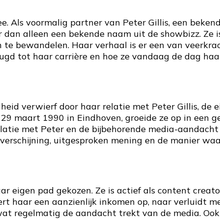
ee. Als voormalig partner van Peter Gillis, een beke
er dan alleen een bekende naam uit de showbizz. Ze i
n te bewandelen. Haar verhaal is er een van veerkrac
jeugd tot haar carrière en hoe ze vandaag de dag haa
heid verwierf door haar relatie met Peter Gillis, d
 29 maart 1990 in Eindhoven, groeide ze op in een gez
 relatie met Peter en de bijbehorende media-aandac
erschijning, uitgesproken mening en de manier waaro
aar eigen pad gekozen. Ze is actief als content creat
evert haar een aanzienlijk inkomen op, naar verluidt
, wat regelmatig de aandacht trekt van de media. Oo