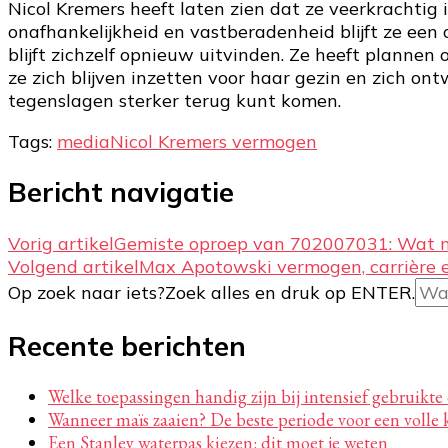
Nicol Kremers heeft laten zien dat ze veerkrachtig 
onafhankelijkheid en vastberadenheid blijft ze een 
blijft zichzelf opnieuw uitvinden. Ze heeft planne
ze zich blijven inzetten voor haar gezin en zich ont
tegenslagen sterker terug kunt komen.
Tags:
media
Nicol Kremers vermogen
Bericht navigatie
Vorig artikel
Gemiste oproep van 702007031: Wat 
Volgend artikel
Max Apotowski vermogen, carrière e
Op zoek naar iets?
Zoek alles en druk op ENTER.
Recente berichten
Welke toepassingen handig zijn bij intensief gebruikte
Wanneer maïs zaaien? De beste periode voor een volle 
Een Stanley waterpas kiezen: dit moet je weten