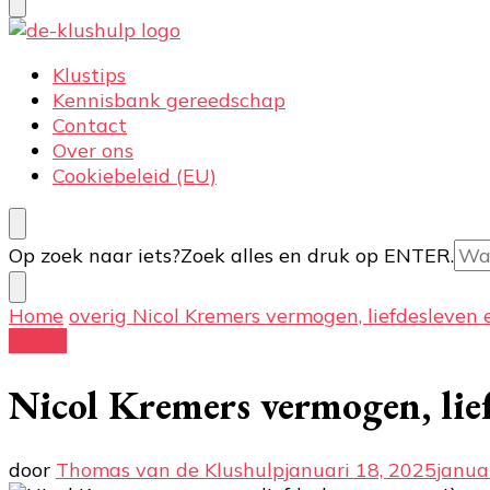
De-klushulp.nl | Dé online kluswijzer voor DIY’ers
Profiteer van handige klustips en handige informat
Klustips
Kennisbank gereedschap
Contact
Over ons
Cookiebeleid (EU)
Op zoek naar iets?
Zoek alles en druk op ENTER.
Home
overig
Nicol Kremers vermogen, liefdesleven e
overig
Nicol Kremers vermogen, lief
door
Thomas van de Klushulp
januari 18, 2025
janua