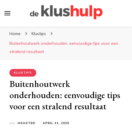
De-klushulp.nl | Dé online
Profiteer van handige klustips en handige
kluswijzer voor DIY’ers
Home
Klustips
informatie over klussen
Buitenhoutwerk onderhouden: eenvoudige tips voor een
stralend resultaat
KLUSTIPS
Buitenhoutwerk
onderhouden: eenvoudige tips
voor een stralend resultaat
door
HOASTED
APRIL 11, 2025