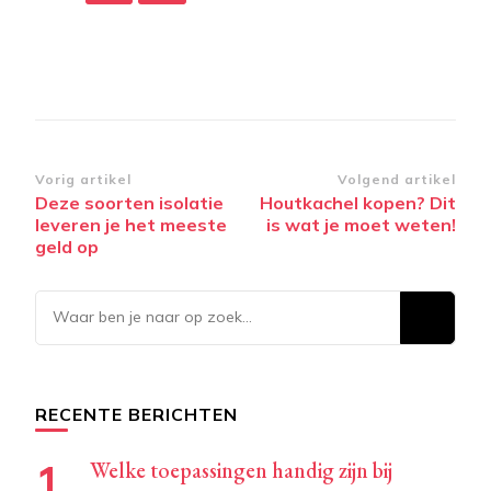
Bericht
Vorig artikel
Volgend artikel
Deze soorten isolatie
Houtkachel kopen? Dit
navigatie
leveren je het meeste
is wat je moet weten!
geld op
Op
zoek
naar
iets?
RECENTE BERICHTEN
Welke toepassingen handig zijn bij