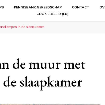
PS
KENNISBANK GEREEDSCHAP
CONTACT
OV
COOKIEBELEID (EU)
Dé online kluswijzer 
e over klussen
wandlampen in de slaapkamer
aan de muur met
 de slaapkamer