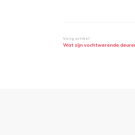
Bericht
Vorig artikel
Wat zijn vochtwerende deure
navigatie