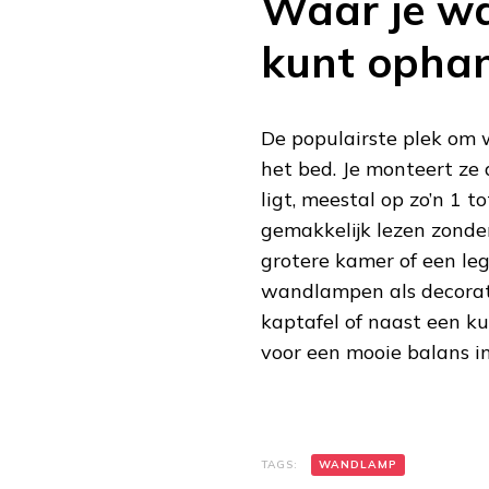
Waar je w
kunt opha
De populairste plek om
het bed. Je monteert ze
ligt, meestal op zo’n 1 
gemakkelijk lezen zonder 
grotere kamer of een le
wandlampen als decoratie
kaptafel of naast een ku
voor een mooie balans in
TAGS:
WANDLAMP