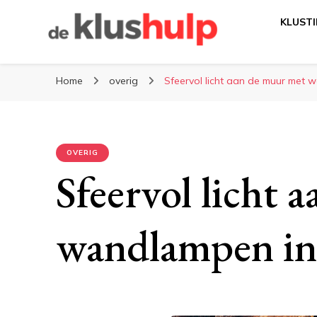
KLUSTI
De-klushulp.nl | 
Profiteer van handige klustips en handige informati
Home
overig
Sfeervol licht aan de muur met 
OVERIG
Sfeervol licht 
wandlampen in