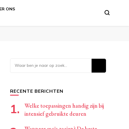
ER ONS
voor DIY’ers
Op
zoek
naar
iets?
RECENTE BERICHTEN
Welke toepassingen handig zijn bij
intensief gebruikte deuren
Wanneer maïs zaaien? De beste