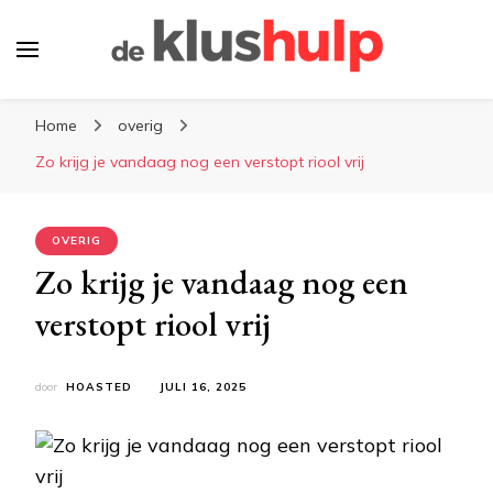
De-klushulp.nl | Dé online
Profiteer van handige klustips en handige
kluswijzer voor DIY’ers
Home
overig
informatie over klussen
Zo krijg je vandaag nog een verstopt riool vrij
OVERIG
Zo krijg je vandaag nog een
verstopt riool vrij
door
HOASTED
JULI 16, 2025