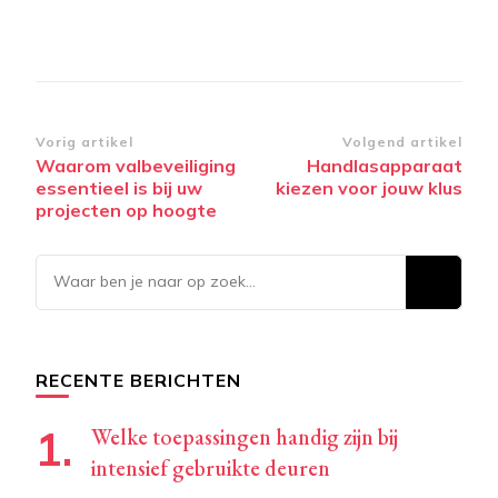
Bericht
Vorig artikel
Volgend artikel
Waarom valbeveiliging
Handlasapparaat
navigatie
essentieel is bij uw
kiezen voor jouw klus
projecten op hoogte
Op
zoek
naar
iets?
RECENTE BERICHTEN
Welke toepassingen handig zijn bij
intensief gebruikte deuren